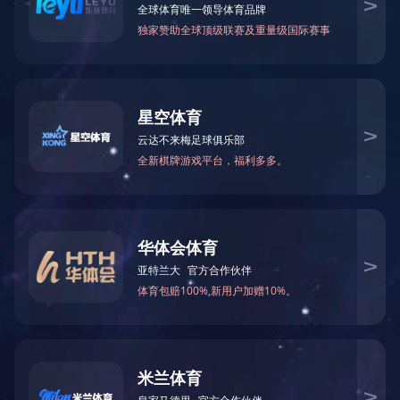
公司动态
行业资讯
4
“通过三个月的努力，EPC总承包项目厂前区顺利封顶。这是
化项目建设进度条再度刷新，迎来新进展。
作为公司推动产业升级、实现高质量发展的重大举措，4万吨
气，也预示着4万吨项目总体向前迈进。截至目前，已有16
机、电锅炉、玻璃钢罐等设备陆续到场进行安装，总体完成率约
“4万吨项目的建设对于公司具有重大战略意义，是公司落实青
业发展规划中‘扩大锂’战略实施的关键一步。”4万吨项目负
行，以打造‘六大工程’为任务，着力培养‘四类’人才队伍，推进
4万吨/年基础锂盐一体化项目是贯彻落实习近平总书记新发
筹划、以高标准、高质量完成后续工程建设任务，确保项目如