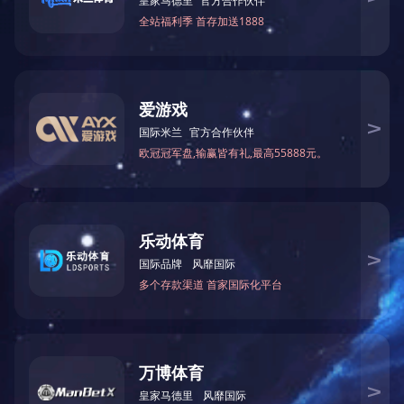
TAG：
更新
项目
进度条
一体化
基础
4万吨
上一篇：
【冲刺季】天津长芦汉沽制盐场圆满完成全年原盐生产任务
下一篇：
长芦海晶 | 第一分公司“智慧盐田”技术成果通过市级科技成果鉴定
+关于我们
+产品中心
+工
认识我们
除沫器
制盐
联系我们
蒸发器
污水
在线留言
干燥设备
压力管道
污水处理
Copyright © mi