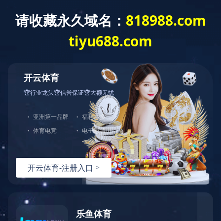
星空体育
星空体育·(starsports)官方网站