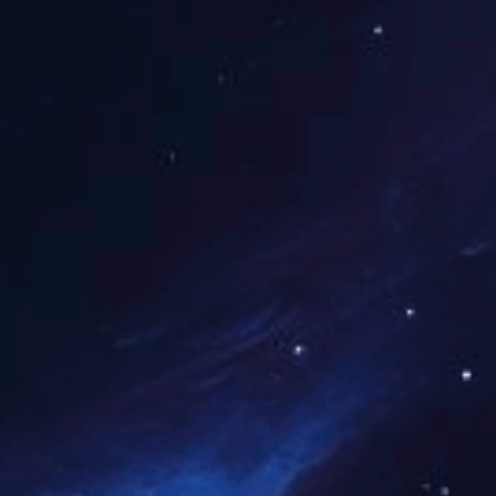
在属地政府精准服务与集团公司全方位支持下，肥城制盐以
解项目建设过程中的堵点卡点问题。各施工、监理单位高效