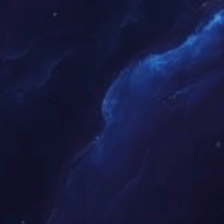
“高标准、高效率、高质量”为准则，构建“协同作战、靶向攻坚”推进
协同，统筹推进，圆满完成各项任务。