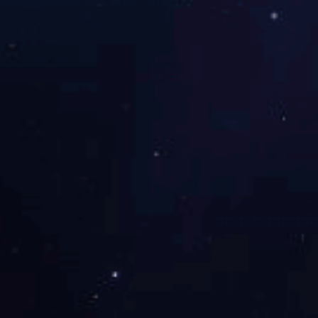
该项目总投资5.3亿元，设计产能为年产精制盐120万吨
率100%，可实现盐产品连续化、智能化生产。达产后，
优质地下空间，助力构建“盐业主导、储能协同”绿色产业生
下一步，肥城制盐将以此次联动试车成功为契机，细化生产
TAG：
项目
制盐
联动
试车
圆满成功
万吨
储能
配套
上一篇：
湖北双环科技 | 党建引领“两碱-膜法”提质增效
下一篇：
湖北双环 | 强化质量管理，推动质量筑基强企