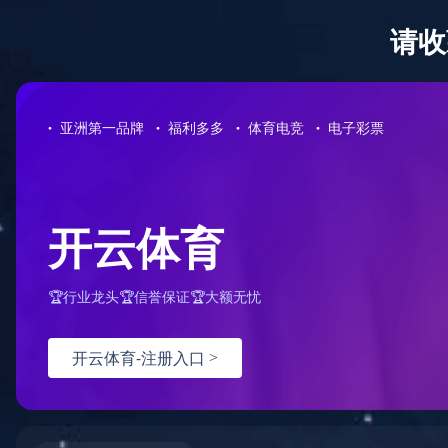
星空体育
星空体育·(starsports)官方网站