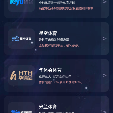
星空体育
公司动态
最全面的石油化工
1.工业管道在线检验中，
流动的死角等部位；（3）
+了解详情
国产干燥设备现状
干燥设备又称干燥器和干燥
定含湿量的固体物料。干燥
+了解详情