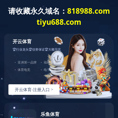
星空体育
星空体育·(starsports)官方网站