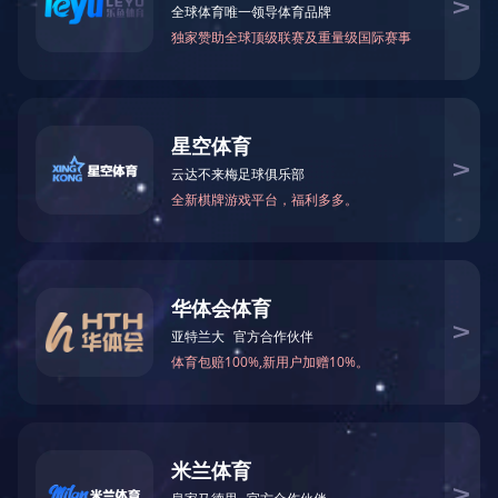
当前位置：
星空体育·(starspo
相关栏目
中盐长江 | 盐硝部检修纪实
肥城建成全国最大盐穴储能示
关于我们
【喜讯】重庆湘渝盐化联碱装
压力管道定期检验中常见问题
星空体育
压力管道日常保养维护及事故
最全面的石油化工压力管道基
产品中心
热门资讯
古代的盐竟然是苦的！制盐...
设备管理三大痛点解决方案...
最全面的石油化工压力管道...
热烈庆祝2019年全国多品种...
详解蒸发结晶设备精准操作...